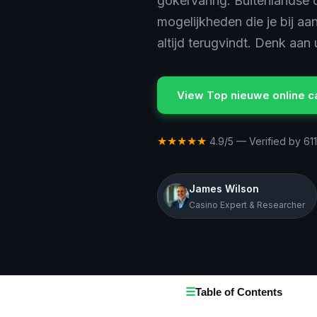
gokervaring. Buitenlandse 
mogelijkheden die je bij a
altijd terugvindt. Denk aan 
View Top nieuwe online c
★★★★★
4.9/5 — Verified by 61
James Wilson
Casino Expert & Researcher
☰
Table of Contents