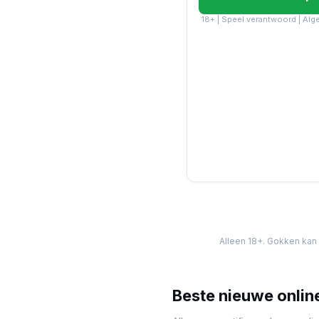
18+ | Speel verantwoord | A
Alleen 18+. Gokken kan
Beste nieuwe onlin