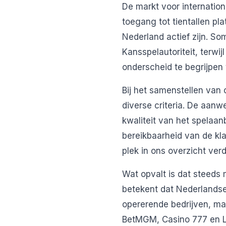
De markt voor internation
toegang tot tientallen pl
Nederland actief zijn. 
Kansspelautoriteit, terwij
onderscheid te begrijpen
Bij het samenstellen van 
diverse criteria. De aanw
kwaliteit van het spelaa
bereikbaarheid van de kl
plek in ons overzicht verd
Wat opvalt is dat steeds
betekent dat Nederlandse
opererende bedrijven, ma
BetMGM, Casino 777 en Le