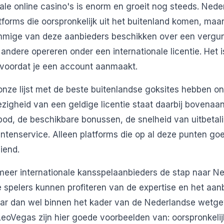
ale online casino's is enorm en groeit nog steeds. Ned
atforms die oorspronkelijk uit het buitenland komen, maar
Sommige van deze aanbieders beschikken over een vergu
l andere opereren onder een internationale licentie. Het i
 voordat je een account aanmaakt.
onze lijst met de beste buitenlandse goksites hebben on
ezigheid van een geldige licentie staat daarbij bovenaa
nbod, de beschikbare bonussen, de snelheid van uitbetal
antenservice. Alleen platforms die op al deze punten g
iend.
 meer internationale kansspelaanbieders de stap naar N
 spelers kunnen profiteren van de expertise en het aa
ar dan wel binnen het kader van de Nederlandse wetgev
oVegas zijn hier goede voorbeelden van: oorspronkelij