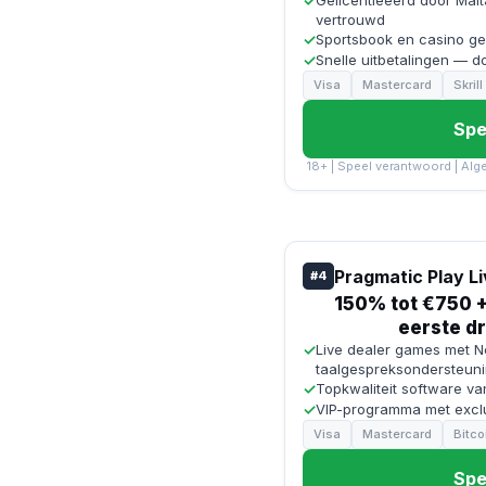
✓
vertrouwd
✓
Sportsbook en casino ge
✓
Snelle uitbetalingen — 
Visa
Mastercard
Skrill
Spe
18+ | Speel verantwoord | A
Pragmatic Play L
#4
150% tot €750 +
eerste dr
✓
Live dealer games met N
taalgespreksondersteun
✓
Topkwaliteit software va
✓
VIP-programma met excl
Visa
Mastercard
Bitco
Spe